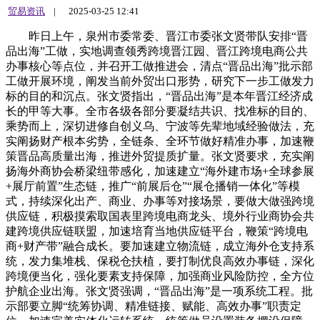
贸易资讯
|
2025-03-25 12:41
昨日上午，泉州市委常委、晋江市委张文贤带队安排“晋
品出海”工做，实地调查领秀跨境晋江园、晋江跨境电商公共
办事核心等点位，并召开工做推进会，清点“晋品出海”批示部
工做开展环境，阐发当前外贸出口形势，研究下一步工做发力
标的目的和沉点。张文贤指出，“晋品出海”是本年晋江经济成
长的甲等大事。全市各级各部分要凝结共识、找准标的目的、
乘势而上，深切进修自创义乌、宁波等先辈地域经验做法，充
实阐扬财产根本劣势，全链条、全环节做好精准办事，加速鞭
策晋品高质量出海，推进外贸提质扩量。张文贤要求，充实阐
扬海外商协会桥梁纽带感化，加速建立“海外建市场+全球参展
+展厅前置”生态链，推广“前展后仓”“展仓播销一体化”等模
式，持续深化出产、商业、办事等对接场景，要做大做强跨境
供应链，积极摸索取国表里跨境电商龙头、境外行业商协会共
建跨境供应链联盟，加速培育当地供应链平台，鞭策“跨境电
商+财产带”融合成长。要加速建立物流链，成立海外仓支持系
统，发力集堆栈、保税仓扶植，要打制优良高效办事链，深化
跨境便当化，强化要素支持保障，加强商业风险防控，全方位
护航企业出海。张文贤强调，“晋品出海”是一项系统工程。批
示部要立脚“统筹协调、精准链接、赋能、高效办事”职责定