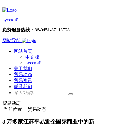
русский
免费服务热线：
86-0451-87113728
网站导航
网站首页
中文版
русский
关于我们
贸易动态
贸易资讯
联系我们
贸易动态
当前位置： 贸易动态
8 万多家江苏平易近企国际商业中的新